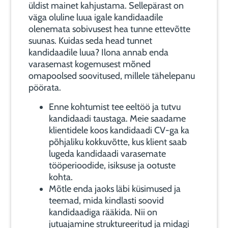
üldist mainet kahjustama. Sellepärast on
väga oluline luua igale kandidaadile
olenemata sobivusest hea tunne ettevõtte
suunas. Kuidas seda head tunnet
kandidaadile luua? Ilona annab enda
varasemast kogemusest mõned
omapoolsed soovitused, millele tähelepanu
pöörata.
Enne kohtumist tee eeltöö ja tutvu
kandidaadi taustaga. Meie saadame
klientidele koos kandidaadi CV-ga ka
põhjaliku kokkuvõtte, kus klient saab
lugeda kandidaadi varasemate
tööperioodide, isiksuse ja ootuste
kohta.
Mõtle enda jaoks läbi küsimused ja
teemad, mida kindlasti soovid
kandidaadiga rääkida. Nii on
jutuajamine struktureeritud ja midagi