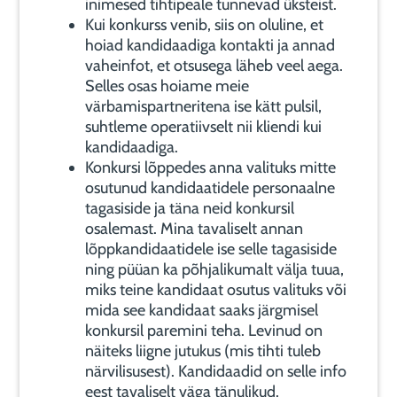
inimesed tihtipeale tunnevad üksteist.
Kui konkurss venib, siis on oluline, et
hoiad kandidaadiga kontakti ja annad
vaheinfot, et otsusega läheb veel aega.
Selles osas hoiame meie
värbamispartneritena ise kätt pulsil,
suhtleme operatiivselt nii kliendi kui
kandidaadiga.
Konkursi lõppedes anna valituks mitte
osutunud kandidaatidele personaalne
tagasiside ja täna neid konkursil
osalemast. Mina tavaliselt annan
lõppkandidaatidele ise selle tagasiside
ning püüan ka põhjalikumalt välja tuua,
miks teine kandidaat osutus valituks või
mida see kandidaat saaks järgmisel
konkursil paremini teha. Levinud on
näiteks liigne jutukus (mis tihti tuleb
närvilisusest). Kandidaadid on selle info
eest tavaliselt väga tänulikud.