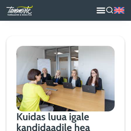
Kuidas luua igale
kandidaadile hea