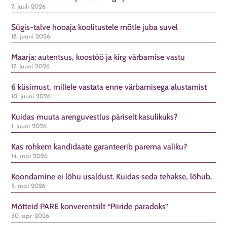
7. juuli 2026
Sügis-talve hooaja koolitustele mõtle juba suvel
18. juuni 2026
Maarja: autentsus, koostöö ja kirg värbamise vastu
17. juuni 2026
6 küsimust, millele vastata enne värbamisega alustamist
10. juuni 2026
Kuidas muuta arenguvestlus päriselt kasulikuks?
1. juuni 2026
Kas rohkem kandidaate garanteerib parema valiku?
14. mai 2026
Koondamine ei lõhu usaldust. Kuidas seda tehakse, lõhub.
5. mai 2026
Mõtteid PARE konverentsilt “Piiride paradoks”
30. apr 2026