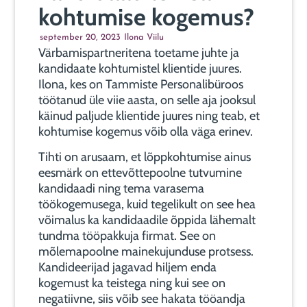
kohtumise kogemus?
september 20, 2023
Ilona Viilu
Värbamispartneritena toetame juhte ja
kandidaate kohtumistel klientide juures.
Ilona, kes on Tammiste Personalibüroos
töötanud üle viie aasta, on selle aja jooksul
käinud paljude klientide juures ning teab, et
kohtumise kogemus võib olla väga erinev.
Tihti on arusaam, et lõppkohtumise ainus
eesmärk on ettevõttepoolne tutvumine
kandidaadi ning tema varasema
töökogemusega, kuid tegelikult on see hea
võimalus ka kandidaadile õppida lähemalt
tundma tööpakkuja firmat. See on
mõlemapoolne mainekujunduse protsess.
Kandideerijad jagavad hiljem enda
kogemust ka teistega ning kui see on
negatiivne, siis võib see hakata tööandja