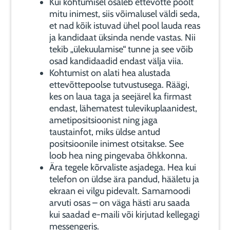
Kui kohtumisel osaleb ettevõtte poolt
mitu inimest, siis võimalusel väldi seda,
et nad kõik istuvad ühel pool lauda reas
ja kandidaat üksinda nende vastas. Nii
tekib „ülekuulamise“ tunne ja see võib
osad kandidaadid endast välja viia.
Kohtumist on alati hea alustada
ettevõttepoolse tutvustusega. Räägi,
kes on laua taga ja seejärel ka firmast
endast, lähematest tulevikuplaanidest,
ametipositsioonist ning jaga
taustainfot, miks üldse antud
positsioonile inimest otsitakse. See
loob hea ning pingevaba õhkkonna.
Ära tegele kõrvaliste asjadega. Hea kui
telefon on üldse ära pandud, hääletu ja
ekraan ei vilgu pidevalt. Samamoodi
arvuti osas – on väga hästi aru saada
kui saadad e-maili või kirjutad kellegagi
messengeris.