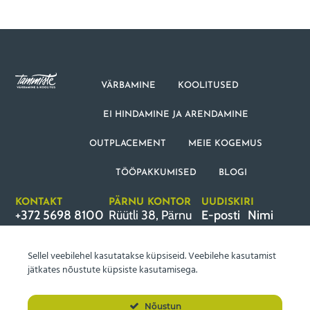
VÄRBAMINE
KOOLITUSED
EI HINDAMINE JA ARENDAMINE
OUTPLACEMENT
MEIE KOGEMUS
TÖÖPAKKUMISED
BLOGI
KONTAKT
PÄRNU KONTOR
UUDISKIRI
+372 5698 8100
Rüütli 38, Pärnu
E-posti
Nimi
info@tammistepersonal.ee
aadress
Sellel veebilehel kasutatakse küpsiseid. Veebilehe kasutamist
jätkates nõustute küpsiste kasutamisega.
LIITUN TAMMISTE
Nõustun