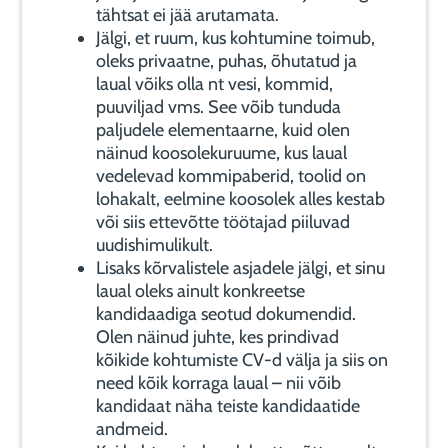
tähtsat ei jää arutamata.
Jälgi, et ruum, kus kohtumine toimub,
oleks privaatne, puhas, õhutatud ja
laual võiks olla nt vesi, kommid,
puuviljad vms. See võib tunduda
paljudele elementaarne, kuid olen
näinud koosolekuruume, kus laual
vedelevad kommipaberid, toolid on
lohakalt, eelmine koosolek alles kestab
või siis ettevõtte töötajad piiluvad
uudishimulikult.
Lisaks kõrvalistele asjadele jälgi, et sinu
laual oleks ainult konkreetse
kandidaadiga seotud dokumendid.
Olen näinud juhte, kes prindivad
kõikide kohtumiste CV-d välja ja siis on
need kõik korraga laual – nii võib
kandidaat näha teiste kandidaatide
andmeid.