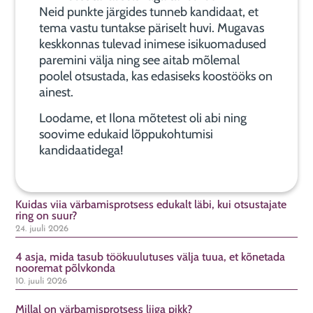
Neid punkte järgides tunneb kandidaat, et
tema vastu tuntakse päriselt huvi. Mugavas
keskkonnas tulevad inimese isikuomadused
paremini välja ning see aitab mõlemal
poolel otsustada, kas edasiseks koostööks on
ainest.
Loodame, et Ilona mõtetest oli abi ning
soovime edukaid lõppukohtumisi
kandidaatidega!
Kuidas viia värbamisprotsess edukalt läbi, kui otsustajate
ring on suur?
24. juuli 2026
4 asja, mida tasub töökuulutuses välja tuua, et kõnetada
nooremat põlvkonda
10. juuli 2026
Millal on värbamisprotsess liiga pikk?