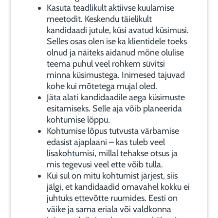
Kasuta teadlikult aktiivse kuulamise
meetodit. Keskendu täielikult
kandidaadi jutule, küsi avatud küsimusi.
Selles osas olen ise ka klientidele toeks
olnud ja näiteks aidanud mõne olulise
teema puhul veel rohkem süvitsi
minna küsimustega. Inimesed tajuvad
kohe kui mõtetega mujal oled.
Jäta alati kandidaadile aega küsimuste
esitamiseks. Selle aja võib planeerida
kohtumise lõppu.
Kohtumise lõpus tutvusta värbamise
edasist ajaplaani – kas tuleb veel
lisakohtumisi, millal tehakse otsus ja
mis tegevusi veel ette võib tulla.
Kui sul on mitu kohtumist järjest, siis
jälgi, et kandidaadid omavahel kokku ei
juhtuks ettevõtte ruumides. Eesti on
väike ja sama eriala või valdkonna